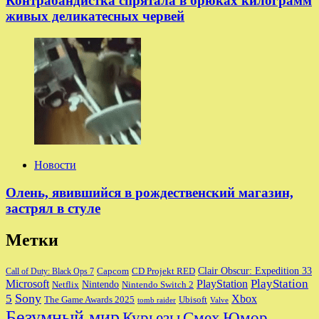
Контрабандистка спрятала в брюках килограмм
живых деликатесных червей
Новости
Олень, явившийся в рождественский магазин,
застрял в стуле
Метки
Clair Obscur: Expedition 33
Capcom
CD Projekt RED
Call of Duty: Black Ops 7
PlayStation
Microsoft
PlayStation
Nintendo
Nintendo Switch 2
Netflix
Sony
5
Xbox
The Game Awards 2025
Ubisoft
tomb raider
Valve
Безумный мир
Курьезы
Смех
Юмор