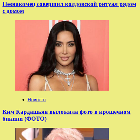
Незнакомец совершил колдовской ритуал рядом
с домом
Новости
Ким Кардашьян выложила фото в крошечном
бикини (ФОТО)