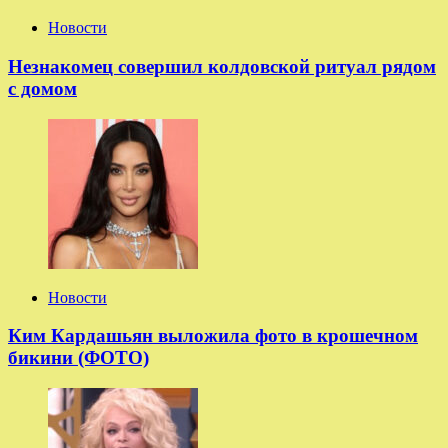
Новости
Незнакомец совершил колдовской ритуал рядом
с домом
Новости
Ким Кардашьян выложила фото в крошечном
бикини (ФОТО)