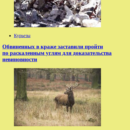
Курьезы
Обвиненных в краже заставили пройти
по раскаленным углям для доказательства
невиновности