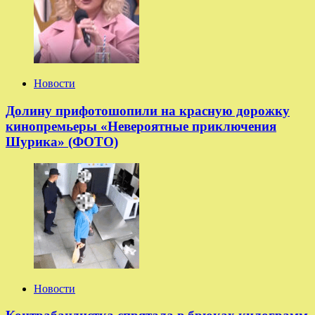
Новости
Долину прифотошопили на красную дорожку
кинопремьеры «Невероятные приключения
Шурика» (ФОТО)
Новости