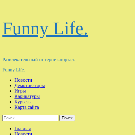
Перейти
Funny Life.
к
содержимому
Развлекательный интернет-портал.
Основное
Funny Life.
меню
Новости
Демотиваторы
Игры
Карикатуры
Курьезы
Карта сайта
Найти:
Главная
Новости