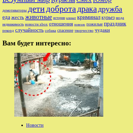
дети
доброта
драка
дружба
демотиваторы
животные
еда
криминал
жесть
курьез
мода
истории
климат
праздник
отношения
пожилые
новости xbox
недвижимость
повезло
случайность
чудаки
собака
спасение
рекорд
творчество
Вам будет интересно:
Новости