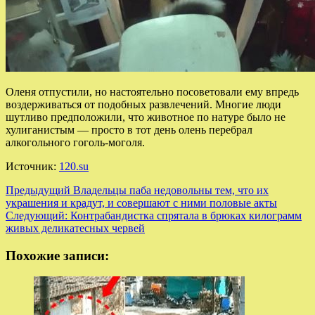
Оленя отпустили, но настоятельно посоветовали ему впредь
воздерживаться от подобных развлечений. Многие люди
шутливо предположили, что животное по натуре было не
хулиганистым — просто в тот день олень перебрал
алкогольного гоголь-моголя.
Источник:
120.su
Навигация
Предыдущий
Владельцы паба недовольны тем, что их
украшения и крадут, и совершают с ними половые акты
записи
Следующий:
Контрабандистка спрятала в брюках килограмм
живых деликатесных червей
Похожие записи: