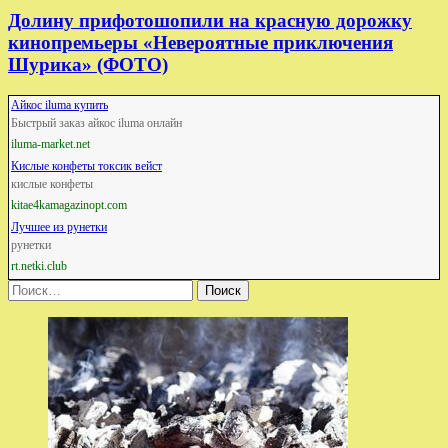
Долину прифотошопили на красную дорожку
кинопремьеры «Невероятные приключения
Шурика» (ФОТО)
Айкос iluma купить
Быстрый заказ айкос iluma онлайн
iluma-market.net
Кислые конфеты токсик вейст
кислые конфеты
kitae4kamagazinopt.com
Лучшее из рунетки
рунетки
rt.netki.club
Найти: