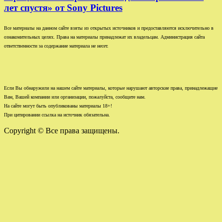
лет спустя» от Sony Pictures
Все материалы на данном сайте взяты из открытых источников и предоставляются исключительно в
ознакомительных целях. Права на материалы принадлежат их владельцам. Администрация сайта
ответственности за содержание материала не несет.
Если Вы обнаружили на нашем сайте материалы, которые нарушают авторские права, принадлежащие
Вам, Вашей компании или организации, пожалуйста, сообщите нам.
На сайте могут быть опубликованы материалы 18+!
При цитировании ссылка на источник обязательна.
Copyright © Все права защищены.