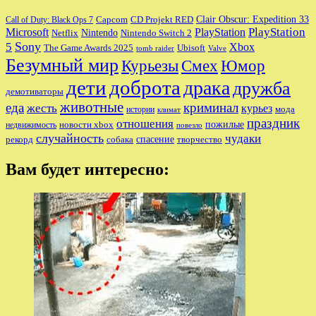
Clair Obscur: Expedition 33
Capcom
CD Projekt RED
Call of Duty: Black Ops 7
PlayStation
Microsoft
PlayStation
Nintendo
Nintendo Switch 2
Netflix
Sony
5
Xbox
The Game Awards 2025
Ubisoft
tomb raider
Valve
Безумный мир
Курьезы
Смех
Юмор
дети
доброта
драка
дружба
демотиваторы
животные
еда
криминал
жесть
курьез
мода
истории
климат
праздник
отношения
пожилые
новости xbox
недвижимость
повезло
случайность
чудаки
собака
спасение
рекорд
творчество
Вам будет интересно: