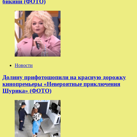
бикини (ФОТО)
Новости
Долину прифотошопили на красную дорожку
кинопремьеры «Невероятные приключения
Шурика» (ФОТО)