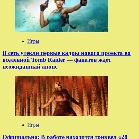
Игры
В сеть утекли первые кадры нового проекта во
вселенной Tomb Raider — фанатов ждёт
неожиданный анонс
Игры
Официально: В работе находится триквел «28