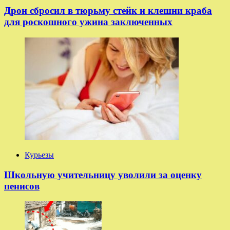
Дрон сбросил в тюрьму стейк и клешни краба
для роскошного ужина заключенных
Курьезы
Школьную учительницу уволили за оценку
пенисов