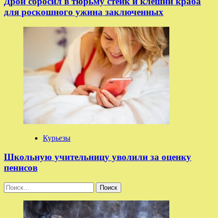
Дрон сбросил в тюрьму стейк и клешни краба
для роскошного ужина заключенных
Курьезы
Школьную учительницу уволили за оценку
пенисов
Найти: