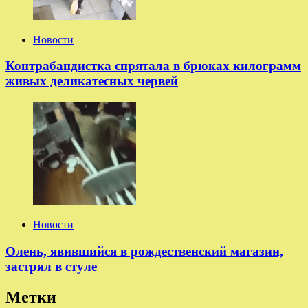
Новости
Контрабандистка спрятала в брюках килограмм
живых деликатесных червей
Новости
Олень, явившийся в рождественский магазин,
застрял в стуле
Метки