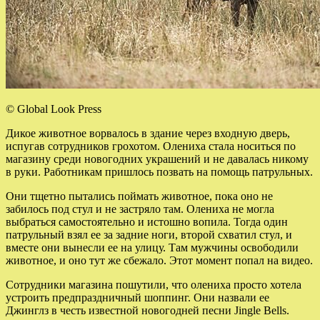
© Global Look Press
Дикое животное ворвалось в здание через входную дверь,
испугав сотрудников грохотом. Олениха стала носиться по
магазину среди новогодних украшений и не давалась никому
в руки. Работникам пришлось позвать на помощь патрульных.
Они тщетно пытались поймать животное, пока оно не
забилось под стул и не застряло там. Олениха не могла
выбраться самостоятельно и истошно вопила. Тогда один
патрульный взял ее за задние ноги, второй схватил стул, и
вместе они вынесли ее на улицу. Там мужчины освободили
животное, и оно тут же сбежало. Этот момент попал на видео.
Сотрудники магазина пошутили, что олениха просто хотела
устроить предпраздничный шоппинг. Они назвали ее
Джинглз в честь известной новогодней песни Jingle Bells.