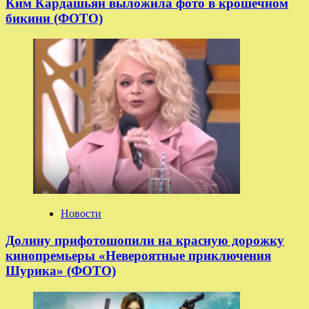
Ким Кардашьян выложила фото в крошечном
бикини (ФОТО)
Новости
Долину прифотошопили на красную дорожку
кинопремьеры «Невероятные приключения
Шурика» (ФОТО)