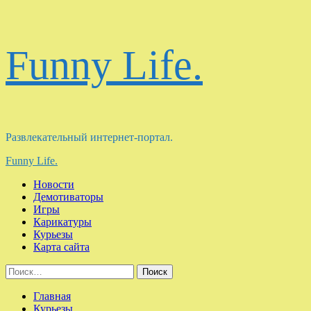
Перейти
Funny Life.
к
содержимому
Развлекательный интернет-портал.
Основное
Funny Life.
меню
Новости
Демотиваторы
Игры
Карикатуры
Курьезы
Карта сайта
Найти:
Главная
Курьезы