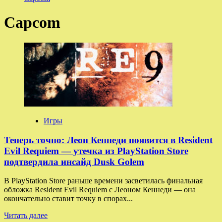
Capcom
Игры
Теперь точно: Леон Кеннеди появится в Resident
Evil Requiem — утечка из PlayStation Store
подтвердила инсайд Dusk Golem
В PlayStation Store раньше времени засветилась финальная
обложка Resident Evil Requiem с Леоном Кеннеди — она
окончательно ставит точку в спорах...
Прочитать
Читать далее