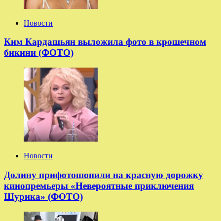
Новости
Ким Кардашьян выложила фото в крошечном
бикини (ФОТО)
Новости
Долину прифотошопили на красную дорожку
кинопремьеры «Невероятные приключения
Шурика» (ФОТО)