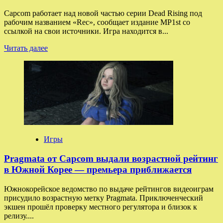
Capcom работает над новой частью серии Dead Rising под
рабочим названием «Rec», сообщает издание MP1st со
ссылкой на свои источники. Игра находится в...
Прочитать
Читать далее
больше
о
СМИ:
Capcom
готовит
Dead
Rising
5
—
действие
Игры
развернётся
в
Pragmata от Capcom выдали возрастной рейтинг
Голливуде
в Южной Корее — премьера приближается
с
Фрэнком
Южнокорейское ведомство по выдаче рейтингов видеоиграм
Уэстом
присудило возрастную метку Pragmata. Приключенческий
в
экшен прошёл проверку местного регулятора и близок к
главной
релизу....
роли