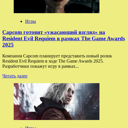
на
развитие
игровых
серий
Игры
Devil
May
Capcom готовит «ужасающий взгляд» на
Cry,
Resident Evil Requiem в рамках The Game Awards
Mega
2025
Man
и
Компания Capcom планирует представить новый ролик
Ace
Resident Evil Requiem в ходе The Game Awards 2025.
Attorney
Разработчики покажут игру в рамках...
Прочитать
Читать далее
больше
о
Capcom
готовит
«ужасающий
взгляд»
на
Resident
Evil
Requiem