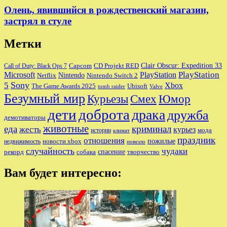
Олень, явившийся в рождественский магазин,
застрял в стуле
Метки
Clair Obscur: Expedition 33
Capcom
CD Projekt RED
Call of Duty: Black Ops 7
PlayStation
Microsoft
PlayStation
Nintendo
Nintendo Switch 2
Netflix
Sony
5
Xbox
The Game Awards 2025
Ubisoft
tomb raider
Valve
Безумный мир
Курьезы
Смех
Юмор
дети
доброта
драка
дружба
демотиваторы
животные
еда
криминал
жесть
курьез
мода
истории
климат
праздник
отношения
пожилые
новости xbox
недвижимость
повезло
случайность
чудаки
собака
спасение
рекорд
творчество
Вам будет интересно: