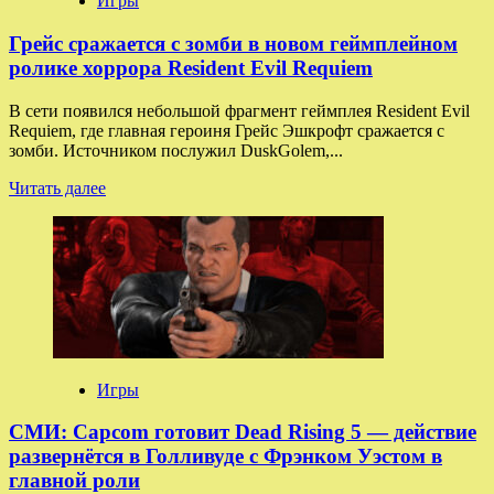
Игры
в
рамках
Грейс сражается с зомби в новом геймплейном
The
ролике хоррора Resident Evil Requiem
Game
Awards
В сети появился небольшой фрагмент геймплея Resident Evil
2025
Requiem, где главная героиня Грейс Эшкрофт сражается с
зомби. Источником послужил DuskGolem,...
Прочитать
Читать далее
больше
о
Грейс
сражается
с
зомби
в
новом
геймплейном
ролике
Игры
хоррора
Resident
СМИ: Capcom готовит Dead Rising 5 — действие
Evil
развернётся в Голливуде с Фрэнком Уэстом в
Requiem
главной роли