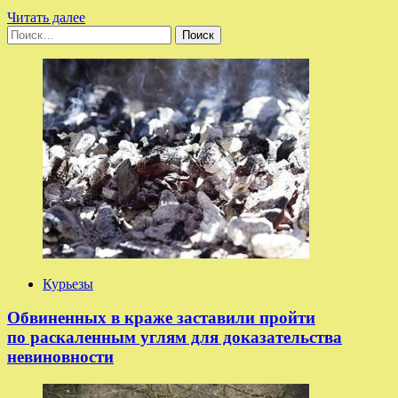
Прочитать
Читать далее
Найти:
больше
о
Pragmata
от
Capcom
выдали
возрастной
рейтинг
в
Южной
Корее
—
премьера
приближается
Курьезы
Обвиненных в краже заставили пройти
по раскаленным углям для доказательства
невиновности