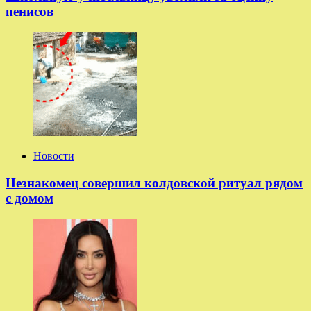
пенисов
Новости
Незнакомец совершил колдовской ритуал рядом
с домом