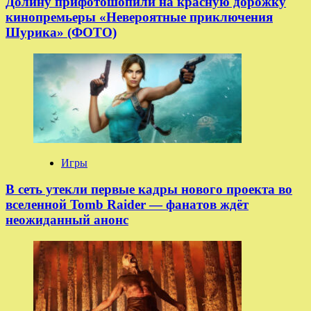
Долину прифотошопили на красную дорожку
кинопремьеры «Невероятные приключения
Шурика» (ФОТО)
Игры
В сеть утекли первые кадры нового проекта во
вселенной Tomb Raider — фанатов ждёт
неожиданный анонс