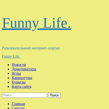
Перейти
Funny Life.
к
содержимому
Развлекательный интернет-портал.
Основное
Funny Life.
меню
Новости
Демотиваторы
Игры
Карикатуры
Курьезы
Карта сайта
Найти:
Главная
Capcom