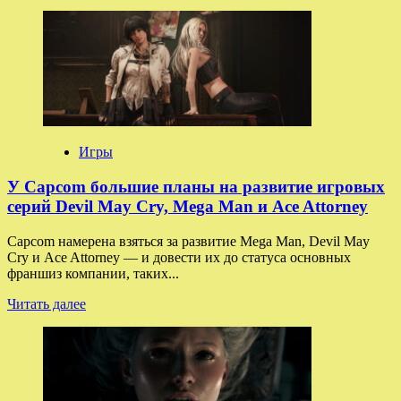
больше
о
Теперь
точно:
Леон
Кеннеди
появится
в
Resident
Evil
Игры
Requiem
—
У Capcom большие планы на развитие игровых
утечка
серий Devil May Cry, Mega Man и Ace Attorney
из
PlayStation
Capcom намерена взяться за развитие Mega Man, Devil May
Store
Cry и Ace Attorney — и довести их до статуса основных
подтвердила
франшиз компании, таких...
инсайд
Dusk
Прочитать
Читать далее
Golem
больше
о
У
Capcom
большие
планы