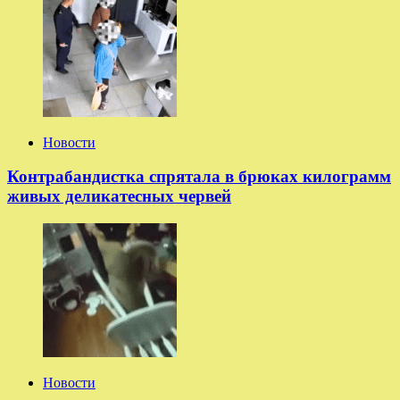
Новости
Контрабандистка спрятала в брюках килограмм
живых деликатесных червей
Новости