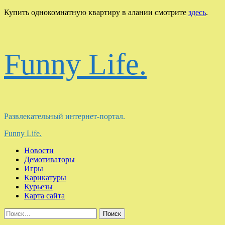
Пере
Купить однокомнатную квартиру в алании смотрите
здесь
.
к
соде
Funny Life.
Развлекательный интернет-портал.
Основное
Funny Life.
меню
Новости
Демотиваторы
Игры
Карикатуры
Курьезы
Карта сайта
Найти: