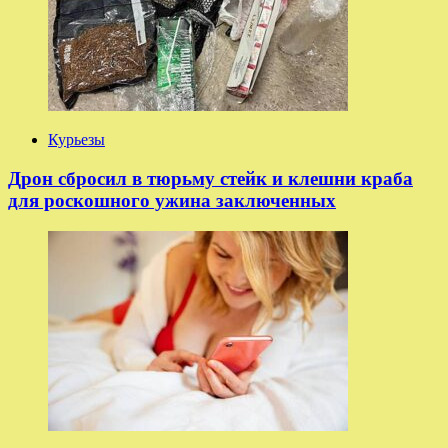
Курьезы
Дрон сбросил в тюрьму стейк и клешни краба
для роскошного ужина заключенных