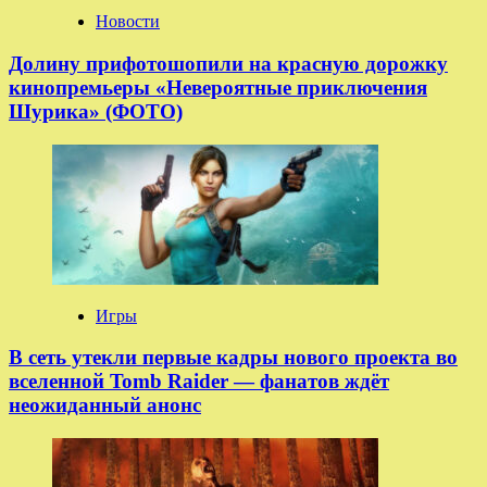
Новости
Долину прифотошопили на красную дорожку
кинопремьеры «Невероятные приключения
Шурика» (ФОТО)
Игры
В сеть утекли первые кадры нового проекта во
вселенной Tomb Raider — фанатов ждёт
неожиданный анонс