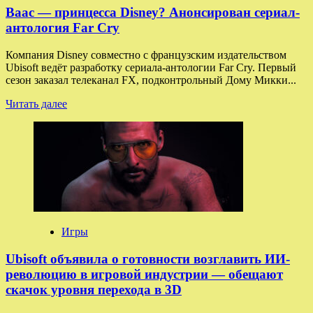
место
Ваас — принцесса Disney? Анонсирован сериал-
даже
антология Far Cry
в
одиночных
Компания Disney совместно с французским издательством
играх
Ubisoft ведёт разработку сериала-антологии Far Cry. Первый
по
сезон заказал телеканал FX, подконтрольный Дому Микки...
типу
Assassin’s
Прочитать
Читать далее
Creed
больше
Shadows
о
Ваас
—
принцесса
Disney?
Анонсирован
сериал-
антология
Far
Игры
Cry
Ubisoft объявила о готовности возглавить ИИ-
революцию в игровой индустрии — обещают
скачок уровня перехода в 3D