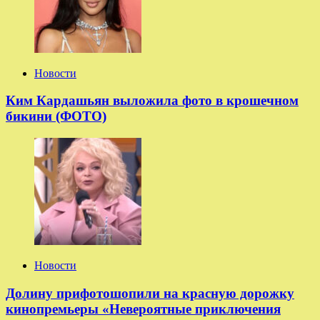
Новости
Ким Кардашьян выложила фото в крошечном
бикини (ФОТО)
Новости
Долину прифотошопили на красную дорожку
кинопремьеры «Невероятные приключения