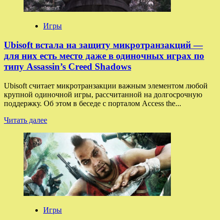
сюжетное
дополнение
для
Игры
Assassin’s
Creed
Ubisoft встала на защиту микротранзакций —
Shadows
для них есть место даже в одиночных играх по
—
типу Assassin’s Creed Shadows
изначально
планировалось
Ubisoft считает микротранзакции важным элементом любой
два
крупной одиночной игры, рассчитанной на долгосрочную
поддержку. Об этом в беседе с порталом Access the...
Прочитать
Читать далее
больше
о
Ubisoft
встала
на
защиту
микротранзакций
—
для
них
Игры
есть