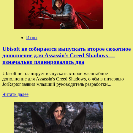
Ремейк
Assassin’s
Creed
4:
Black
Flag
получит
Игры
обновлённую
карту
Ubisoft не собирается выпускать второе сюжетное
и
дополнение для Assassin’s Creed Shadows —
бесшовный
изначально планировалось два
мир
Ubisoft не планирует выпускать второе масштабное
дополнение для Assassin's Creed Shadows, о чём в интервью
JorRaptor заявил младший руководитель разработки...
Прочитать
Читать далее
больше
о
Ubisoft
не
собирается
выпускать
второе