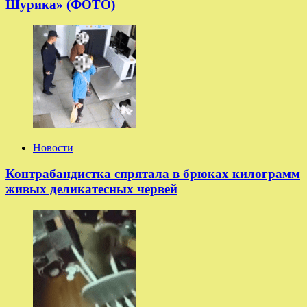
Шурика» (ФОТО)
Новости
Контрабандистка спрятала в брюках килограмм
живых деликатесных червей