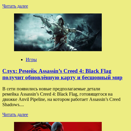
Прочитать
Читать далее
больше
о
Ubisoft
может
повторить
ход
с
двумя
протагонистами
вместо
Игры
одного
в
Слух: Ремейк Assassin’s Creed 4: Black Flag
новых
получит обновлённую карту и бесшовный мир
Assassin’s
Creed
В сети появились новые предполагаемые детали
ремейка Assassin’s Creed 4: Black Flag, готовящегося на
движке Anvil Pipeline, на котором работает Assassin’s Creed
Shadows....
Прочитать
Читать далее
больше
о
Слух: