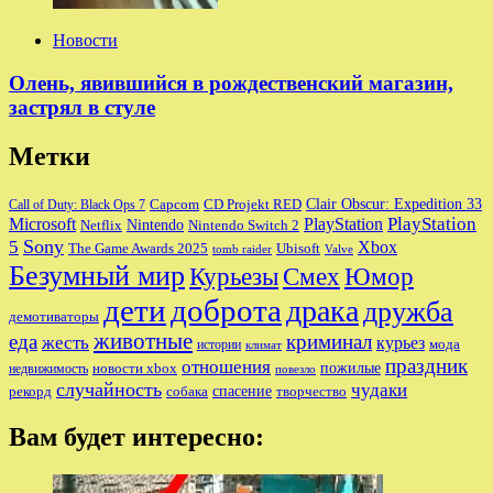
Новости
Олень, явившийся в рождественский магазин,
застрял в стуле
Метки
Clair Obscur: Expedition 33
Capcom
CD Projekt RED
Call of Duty: Black Ops 7
PlayStation
Microsoft
PlayStation
Nintendo
Nintendo Switch 2
Netflix
Sony
5
Xbox
The Game Awards 2025
Ubisoft
tomb raider
Valve
Безумный мир
Курьезы
Смех
Юмор
дети
доброта
драка
дружба
демотиваторы
животные
еда
криминал
жесть
курьез
мода
истории
климат
праздник
отношения
пожилые
новости xbox
недвижимость
повезло
случайность
чудаки
собака
спасение
рекорд
творчество
Вам будет интересно: