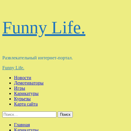
Перейти
Funny Life.
к
содержимому
Развлекательный интернет-портал.
Основное
Funny Life.
меню
Новости
Демотиваторы
Игры
Карикатуры
Курьезы
Карта сайта
Найти:
Главная
Карикатуры