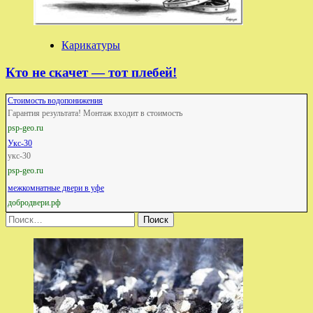
Карикатуры
Кто не скачет — тот плебей!
Стоимость водопонижения
Гарантия результата! Монтаж входит в стоимость
psp-geo.ru
Укс-30
укс-30
psp-geo.ru
межкомнатные двери в уфе
добродвери.рф
Найти: