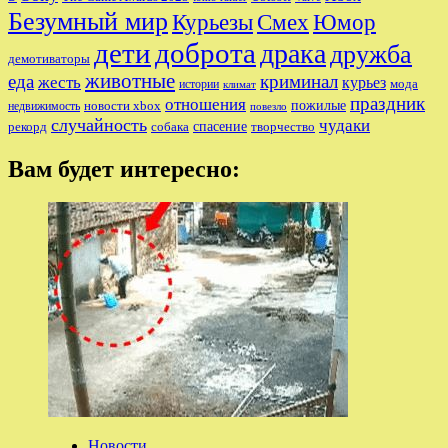
Безумный мир
Курьезы
Смех
Юмор
дети
доброта
драка
дружба
демотиваторы
животные
еда
криминал
жесть
курьез
мода
истории
климат
праздник
отношения
пожилые
новости xbox
недвижимость
повезло
случайность
чудаки
собака
спасение
рекорд
творчество
Вам будет интересно:
Новости