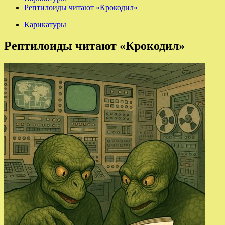
Рептилоиды читают «Крокодил»
Карикатуры
Рептилоиды читают «Крокодил»