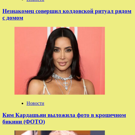
Незнакомец совершил колдовской ритуал рядом
с домом
Новости
Ким Кардашьян выложила фото в крошечном
бикини (ФОТО)