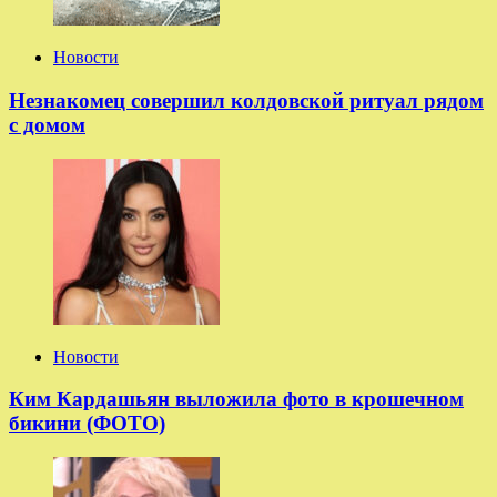
Новости
Незнакомец совершил колдовской ритуал рядом
с домом
Новости
Ким Кардашьян выложила фото в крошечном
бикини (ФОТО)