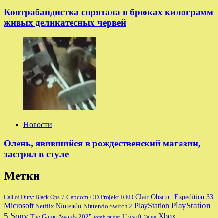
Контрабандистка спрятала в брюках килограмм
живых деликатесных червей
Новости
Олень, явившийся в рождественский магазин,
застрял в стуле
Метки
Clair Obscur: Expedition 33
Capcom
CD Projekt RED
Call of Duty: Black Ops 7
PlayStation
Microsoft
PlayStation
Nintendo
Nintendo Switch 2
Netflix
Sony
5
Xbox
The Game Awards 2025
Ubisoft
tomb raider
Valve